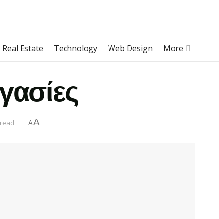
Real Estate
Technology
Web Design
More
ργασίες
A
 read
A