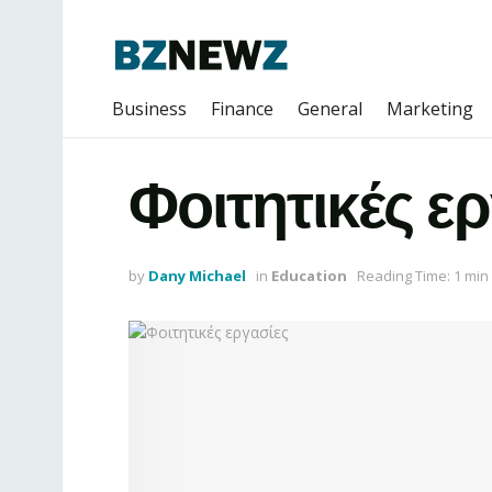
Business
Finance
General
Marketing
Φοιτητικές ε
by
Dany Michael
in
Education
Reading Time: 1 min