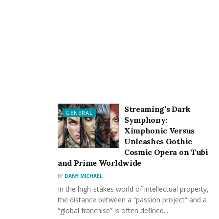
Daftar Game Penghasil Maxwin
Cuan123
Game maxwin mungkin tidak terlalu menarik di mata
sebagian orang yang suka dengan permainan slot
gacor pgsoft, namun menutup kemungkinan jika anda
juga bisa menjadi salah satu orang beruntung yang
Streaming’s Dark
mungkin bisa meraup jutaan bahkan ratusan juta jika
GENERAL
Symphony:
bermain di situs cuan123 dengan versi permainan
Ximphonic Versus
maxwin. Sebagian permainan slot gacor pgsoft
Unleashes Gothic
penghasil maxwin terdaftar sebagai berikut:
Cosmic Opera on Tubi
and Prime Worldwide
1. Gates of Olympus
BY
DANY MICHAEL
In the high-stakes world of intellectual property,
Permainan yang sudah lama viral ini sudah banyak
the distance between a “passion project” and a
dikenal oleh banyak kalangan penjudi
slot
gacor sebab
“global franchise” is often defined...