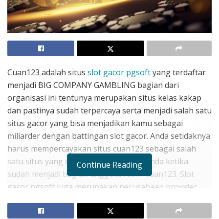
Cuan123 adalah situs
slot gacor pgsoft
yang terdaftar
menjadi BIG COMPANY GAMBLING bagian dari
organisasi ini tentunya merupakan situs kelas kakap
dan pastinya sudah terpercaya serta menjadi salah satu
situs gacor yang bisa menjadikan kamu sebagai
miliarder dengan battingan slot gacor. Anda setidaknya
harus mempercayakan situs cuan123 sebagai salah
satu situs yang dapat merubah nasib anda ketika
Continue Reading
sudah menjadi bagian anggota resmi cuan123. Slot
gacor pgsoft juga merupakan perusahaan provider
pgsoft yang sudah mendunia dengan member setia
dalam permainan slot mahjong ways.