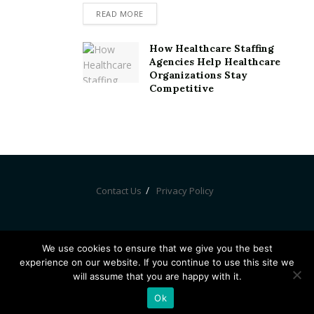
dari permainan ini lah judi slot online naik daun dan
READ MORE
menjadikan provider pragmatic ini menjadi nomor 1
diantara provider lainnya. Kemenangan dari maxwin ini
How Healthcare Staffing
beragam sesuai dengan bettingan anda saat bermain.
Agencies Help Healthcare
Organizations Stay
Competitive
2. Starlight Princess
Slot judi online ini sempat dibilang bahwa merupakan
cucu dari kakek zeus dimana membuat permainan ini
mudah naik daun dan menjadikan permainan ini
banyak dimainkan oleh pecinta slot gacor maxwin.
Contact Us
Privacy Policy
We use cookies to ensure that we give you the best
experience on our website. If you continue to use this site we
© Bznewz 2020. All Rights Reserved
3. Sugar Rush
will assume that you are happy with it.
Ok
Permainan slot gacor ini merupakan salah satu yang