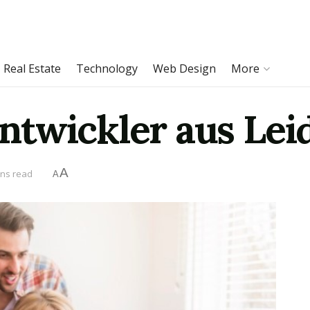
Real Estate
Technology
Web Design
More
twickler aus Lei
A
ins read
A