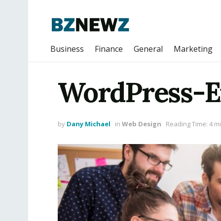
Business
Finance
General
Marketing
WordPress-En
by
Dany Michael
in
Web Design
Reading Time: 4 m